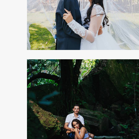
320
13
530
0