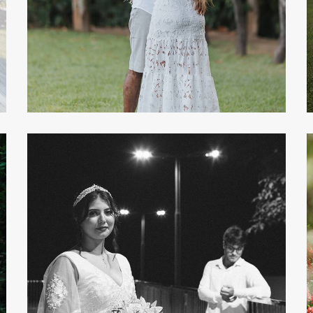
338
0
358
0