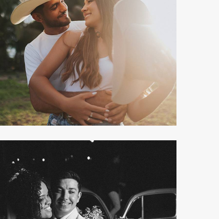
320
50