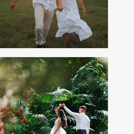
470
0
428
0