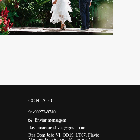
CONTATO
94-99272-8740
Enviar mensagem
flaviomarquessilva2@gmail.com
Rua Dom João VI, QD19, LT07, Flávio
Marques Fotografias - Marajoara 2