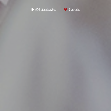
976
visualizações
2
curtidas