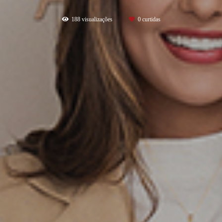
188
visualizações
0
curtidas