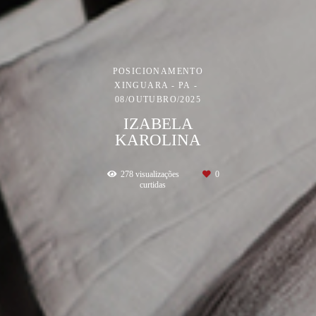
POSICIONAMENTO
XINGUARA - PA
08/OUTUBRO/2025
IZABELA
KAROLINA
278
visualizações
0
curtidas