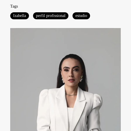
Tags
Izabella
perfil profissional
estudio