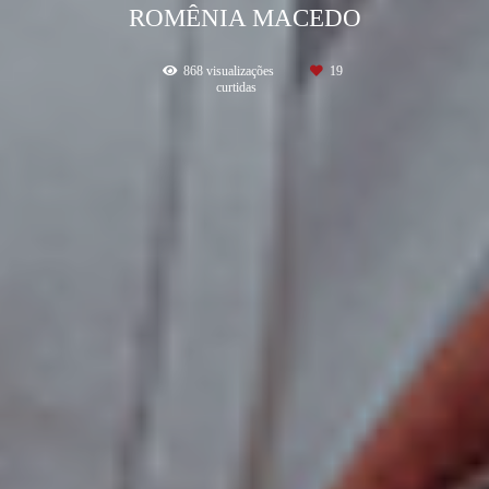
ROMÊNIA MACEDO
868
visualizações
19
curtidas