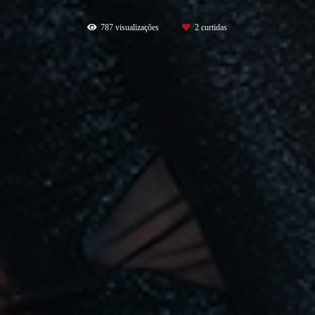
787
visualizações
2
curtidas