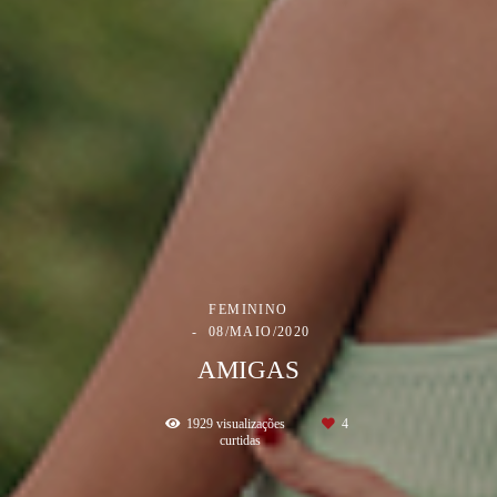
FEMININO
08/MAIO/2020
AMIGAS
1929
visualizações
4
curtidas