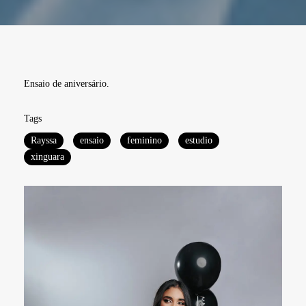
Ensaio de aniversário.
Tags
Rayssa
ensaio
feminino
estudio
xinguara