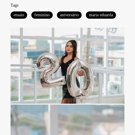
Tags
ensaio
feminino
aniversário
maria eduarda