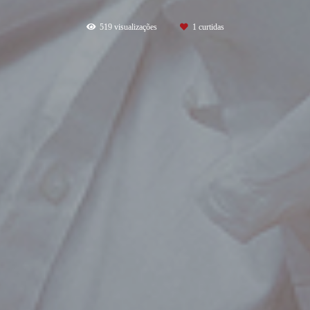
519
visualizações
1
curtidas