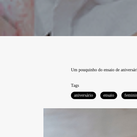
Um pouquinho do ensaio de aniversári
Tags
aniversário
ensaio
femini