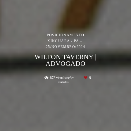
POSICIONAMENTO
XINGUARA - PA
25/NOVEMBRO/2024
WILTON TAVERNY |
ADVOGADO
878
visualizações
9
curtidas