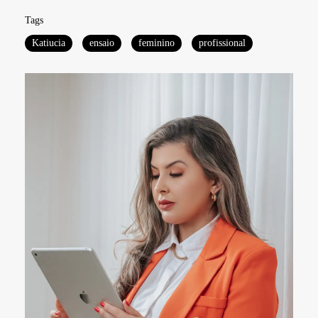
Tags
Katiucia
ensaio
feminino
profissional