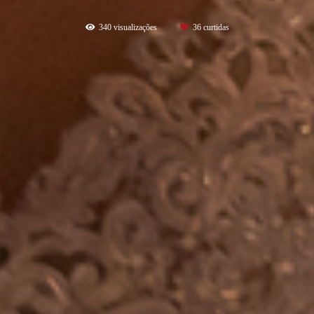
340
visualizações
36
curtidas