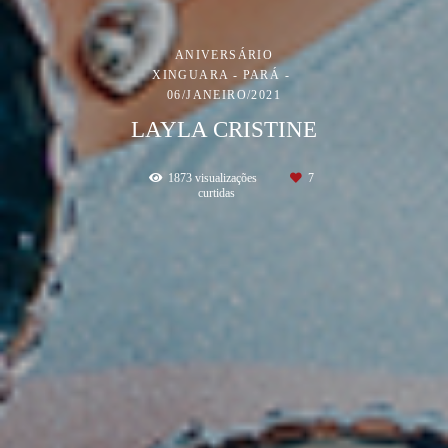
ANIVERSÁRIO
XINGUARA - PARÁ
06/JANEIRO/2021
LAYLA CRISTINE
1873
visualizações
7
curtidas