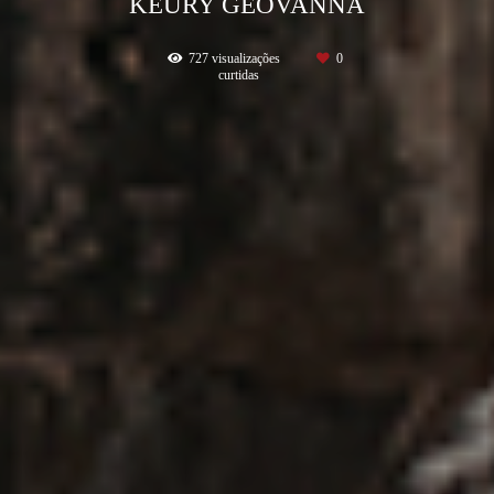
KEURY GEOVANNA
727
visualizações
0
curtidas